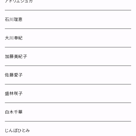
マグカップ
アトリエジュカ
めしわん
石川理恵
フリーカップ
大川奉紀
カップ&ソーサー
加藤美紀子
ポット
佐藤愛子
お皿
盛林咲子
酒器
白木千華
小物
じんぼひとみ