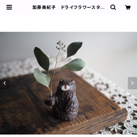
加藤美紀子 ドライフラワースタン
ド 茶クマ | galleryもゆ