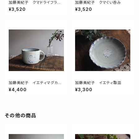
加藤美紀子 クマドライフラワ
加藤美紀子 クマぐい呑み
ースタンド
¥3,520
¥3,520
加藤美紀子 イエティマグカッ
加藤美紀子 イエティ取皿
プ
¥4,400
¥3,300
その他の商品