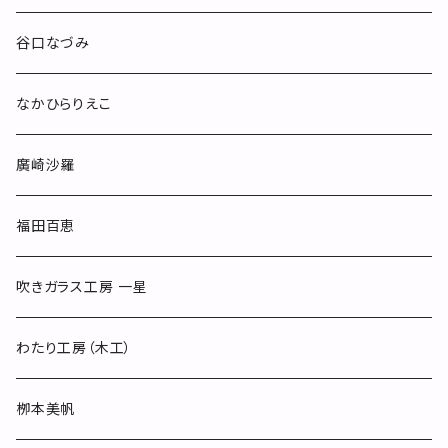
others
谷口なづみ
なかひらりえこ
廣崎沙羅
福田百恵
吹きガラス工房 一星
わたり工房（木工）
栁本美帆