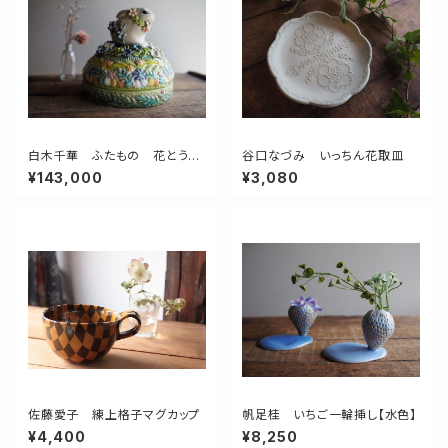
白木千華 ふたもの 花とうさ
谷口なづみ いっちん花取皿
ぎ
¥143,000
¥3,080
佐藤愛子 練上格子マグカップ
帆足桂 いちご一輪挿し【水色】
¥4,400
¥8,250