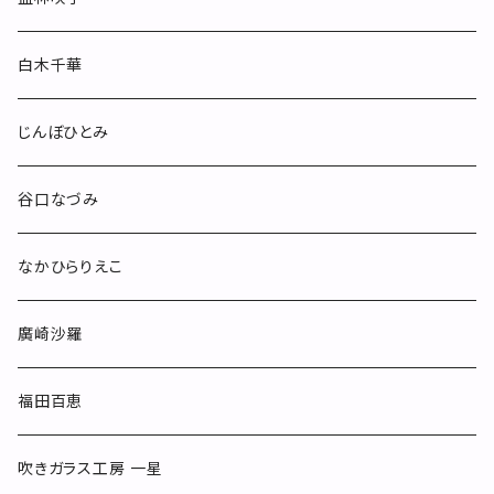
酒器
白木千華
小物
じんぼひとみ
others
谷口なづみ
なかひらりえこ
廣崎沙羅
福田百恵
吹きガラス工房 一星