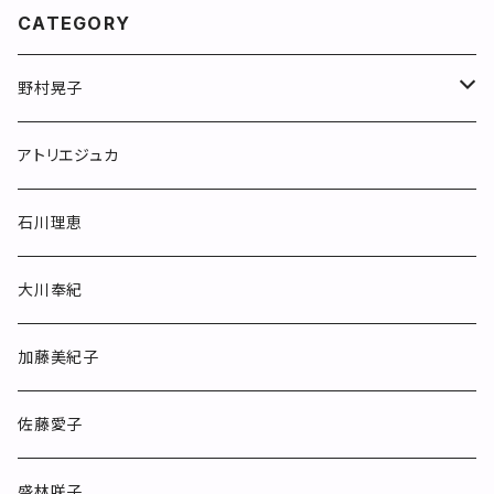
CATEGORY
野村晃子
マグカップ
アトリエジュカ
めしわん
石川理恵
フリーカップ
大川奉紀
カップ&ソーサー
加藤美紀子
ポット
佐藤愛子
お皿
盛林咲子