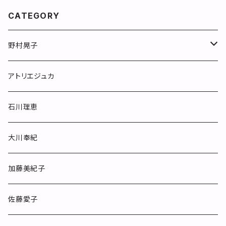
CATEGORY
野村晃子
マグカップ
アトリエジュカ
めしわん
石川理恵
フリーカップ
大川奉紀
カップ&ソーサー
加藤美紀子
ポット
佐藤愛子