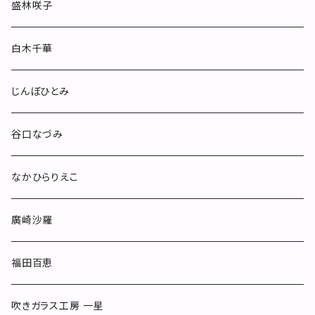
お皿
盛林咲子
酒器
白木千華
小物
じんぼひとみ
others
谷口なづみ
なかひらりえこ
廣崎沙羅
福田百恵
吹きガラス工房 一星