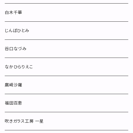
酒器
白木千華
小物
じんぼひとみ
others
谷口なづみ
なかひらりえこ
廣崎沙羅
福田百恵
吹きガラス工房 一星