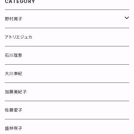
CATEGORY
野村晃子
マグカップ
アトリエジュカ
めしわん
石川理恵
フリーカップ
大川奉紀
カップ&ソーサー
加藤美紀子
ポット
佐藤愛子
お皿
盛林咲子