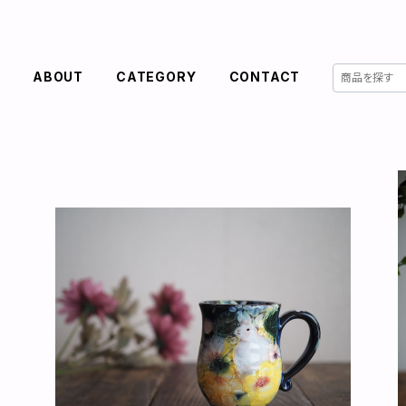
E
ABOUT
CATEGORY
CONTACT
SOLD OUT
野村晃子 花柄マグ【黄色いバラとうさぎ】
¥5,500