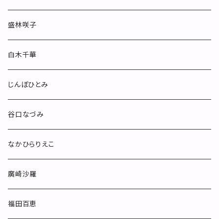
お皿
盛林咲子
酒器
白木千華
小物
じんぼひとみ
others
谷口なづみ
なかひらりえこ
廣崎沙羅
福田百恵