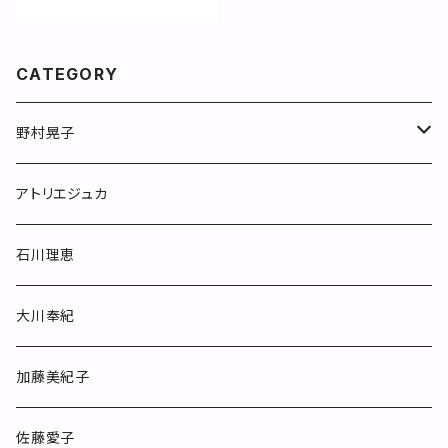
CATEGORY
野村晃子
マグカップ
アトリエジュカ
めしわん
石川理恵
フリーカップ
大川奉紀
カップ&ソーサー
加藤美紀子
ポット
佐藤愛子