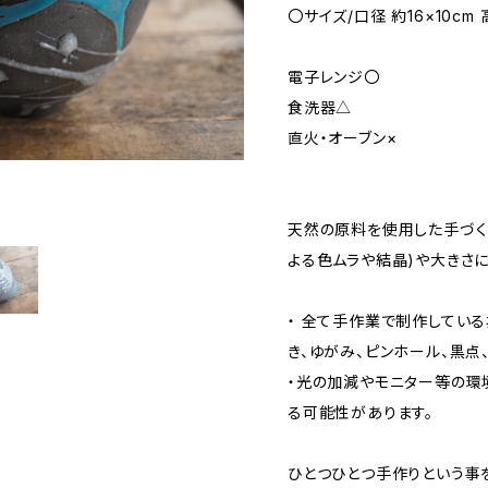
〇サイズ/口径 約16×10cm 
電子レンジ〇
食洗器△
直火・オーブン×
天然の原料を使用した手づく
よる色ムラや結晶)や大きさ
・ 全て手作業で制作してい
き、ゆがみ、ピンホール、黒点
・光の加減やモニター等の環
る可能性があります。
ひとつひとつ手作りという事