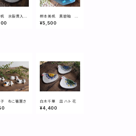
帆 氷裂貫入8
栁本美帆 黒碧釉 八
ットプレート
角皿
000
¥5,500
子 ねこ箸置き
白木千華 皿 ハト 花
50
¥4,400