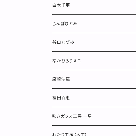
酒器
白木千華
小物
じんぼひとみ
others
谷口なづみ
なかひらりえこ
廣崎沙羅
福田百恵
吹きガラス工房 一星
わたり工房（木工）