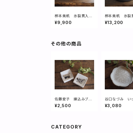
栁本美帆 氷裂貫入酒
栁本美帆 氷裂
器
木鉢
¥9,900
¥13,200
その他の商品
佐藤愛子 練込みブロ
谷口なづみ い
ーチ(ねこ)
花取皿
¥2,500
¥3,080
CATEGORY