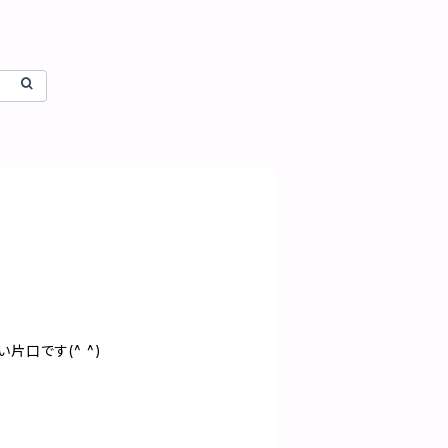
片口です(^ ^)