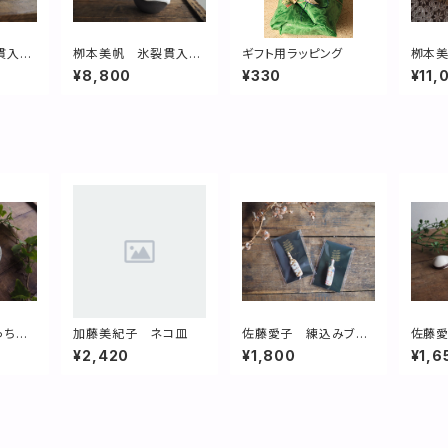
貫入植
栁本美帆 氷裂貫入一
ギフト用ラッピング
栁本美
輪挿し
寸フラ
¥8,800
¥330
¥11,
っちん
加藤美紀子 ネコ皿
佐藤愛子 練込みブロ
佐藤愛
ーチ（bottle）
¥2,420
¥1,800
¥1,6