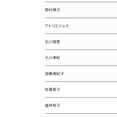
野村晃子
マグカップ
アトリエジュカ
めしわん
石川理恵
フリーカップ
大川奉紀
カップ&ソーサー
加藤美紀子
ポット
佐藤愛子
お皿
盛林咲子